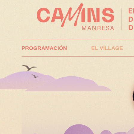
Skip
to
navigation
Skip
to
content
PROGRAMACIÓN
EL VILLAGE