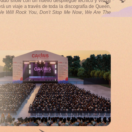
novado show con un nuevo despliegue técnico y visual
rá un viaje a través de toda la discografía de Queen,
e Will Rock You
,
Don't Stop Me Now
,
We Are The