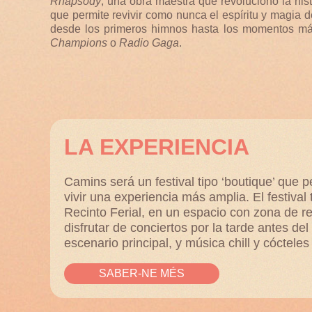
Rhapsody
, una obra maestra que revolucionó la his
que permite revivir como nunca el espíritu y magia d
desde los primeros himnos hasta los momentos más
Champions
o
Radio Gaga
.
LA EXPERIENCIA
Camins será un festival tipo ‘boutique’ que p
vivir una experiencia más amplia. El festival 
Recinto Ferial, en un espacio con zona de r
disfrutar de conciertos por la tarde antes del
escenario principal, y música chill y cóctele
SABER-NE MÉS