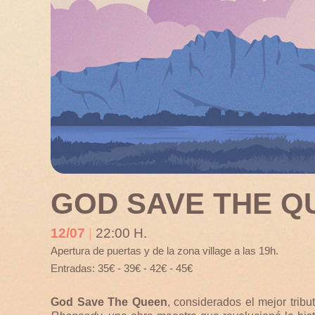
GOD SAVE THE Q
12/07
|
22:00 H.
Apertura de puertas y de la zona village a las 19h.
Entradas: 35€ - 39€ - 42€ - 45€
God Save The Queen
, considerados el mejor trib